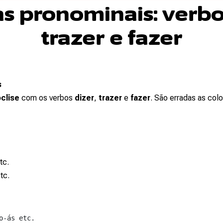
s pronominais: verbo 
trazer e fazer
s
clise
com os verbos
dizer
,
trazer
e
fazer
. São erradas as colo
tc.
etc.
-ás etc.  
