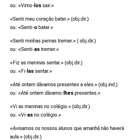
ou: «Vimo-
los
sair.»
«Senti
meu coração
bater.» (obj.dir.)
ou: «Senti-
o
bater.»
«Senti
minhas pernas
tremer.» ( obj.dir.)
ou: «Senti-
as
tremer.»
«Fiz
as meninas
sentar.» (obj.dir.)
ou: «Fi-
las
sentar.»
«Até ontem dávamos presentes
a eles
.» (obj.ind.)
ou: «Até ontem dávamo-
lhes
presentes.»
«Vi
as meninas
no colégio.» (obj.dir.)
ou: «Vi-
as
no colégio.»
«Avisamos
os nossos alunos
que amanhã não haverá
aula.» (obj.dir.)