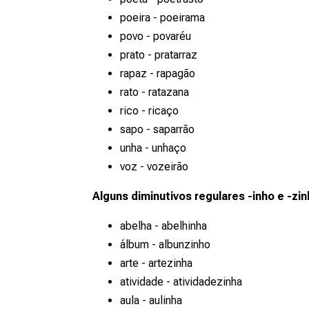
poeira - poeirama
povo - povaréu
prato - pratarraz
rapaz - rapagão
rato - ratazana
rico - ricaço
sapo - saparrão
unha - unhaço
voz - vozeirão
Alguns diminutivos regulares
-inho
e
-zin
abelha - abelhinha
álbum - albunzinho
arte - artezinha
atividade - atividadezinha
aula - aulinha