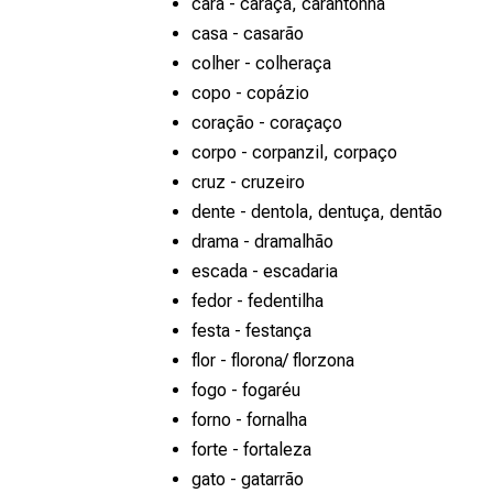
cara - caraça, carantonha
casa - casarão
colher - colheraça
copo - copázio
coração - coraçaço
corpo - corpanzil, corpaço
cruz - cruzeiro
dente - dentola, dentuça, dentão
drama - dramalhão
escada - escadaria
fedor - fedentilha
festa - festança
flor - florona/ florzona
fogo - fogaréu
forno - fornalha
forte - fortaleza
gato - gatarrão