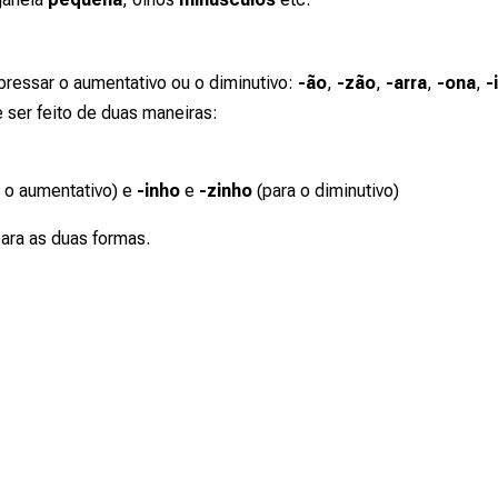
pressar o aumentativo ou o diminutivo:
-ão
,
-zão
,
-arra
,
-ona
,
-
 ser feito de duas maneiras:
 o aumentativo) e
-inho
e
-zinho
(para o diminutivo)
para as duas formas.