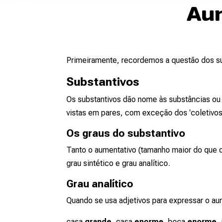
Aum
Primeiramente, recordemos a questão dos su
Substantivos
Os substantivos dão nome às substâncias ou 
vistas em pares, com exceção dos 'coletivos'
Os graus do substantivo
Tanto o aumentativo (tamanho maior do que o
grau sintético e grau analítico.
Grau analítico
Quando se usa adjetivos para expressar o au
casa
grande
, casa
enorme
, boca
enorme
,