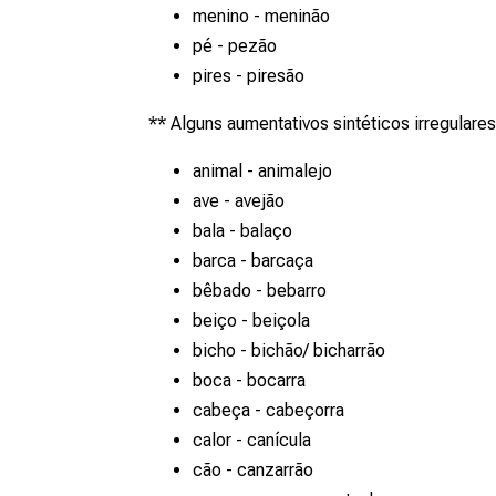
menino - meninão
pé - pezão
pires - piresão
** Alguns aumentativos sintéticos irregulare
animal - animalejo
ave - avejão
bala - balaço
barca - barcaça
bêbado - bebarro
beiço - beiçola
bicho - bichão/ bicharrão
boca - bocarra
cabeça - cabeçorra
calor - canícula
cão - canzarrão