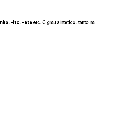
inho
,
-ito
,
-eta
etc. O grau sintético, tanto na