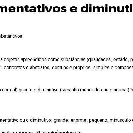
entativos e diminut
bstantivos.
a objetos apreendidos como substâncias (qualidades, estado, p
: concretos e abstratos, comuns e próprios, simples e compostos
 normal) quanto o diminutivo (tamanho menor do que o normal) t
mentativo ou o diminutivo: grande, enorme, pequeno, minúsculo
 janela
pequena
, olhos
minúsculos
etc.