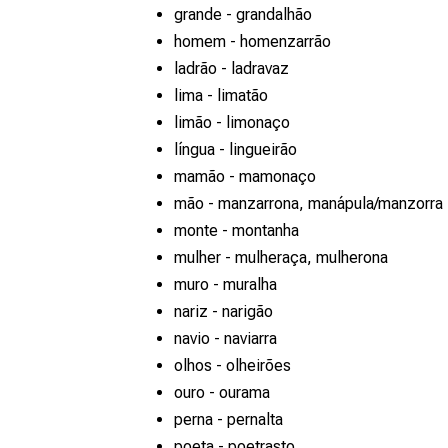
grande - grandalhão
homem - homenzarrão
ladrão - ladravaz
lima - limatão
limão - limonaço
língua - lingueirão
mamão - mamonaço
mão - manzarrona, manápula/manzorra
monte - montanha
mulher - mulheraça, mulherona
muro - muralha
nariz - narigão
navio - naviarra
olhos - olheirões
ouro - ourama
perna - pernalta
poeta - poetrasto