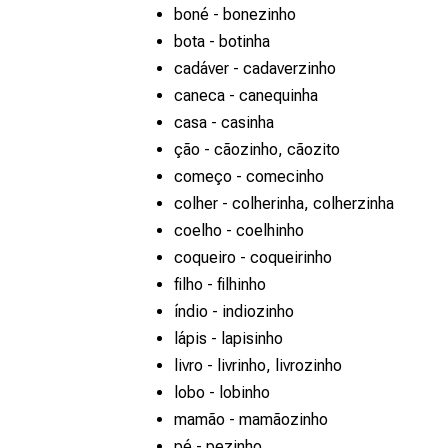
boné - bonezinho
bota - botinha
cadáver - cadaverzinho
caneca - canequinha
casa - casinha
ção - cãozinho, cãozito
começo - comecinho
colher - colherinha, colherzinha
coelho - coelhinho
coqueiro - coqueirinho
filho - filhinho
índio - indiozinho
lápis - lapisinho
livro - livrinho, livrozinho
lobo - lobinho
mamão - mamãozinho
pé - pezinho